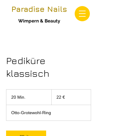
Paradise Nails
Wimpern & Beauty
Pediküre
klassisch
22
Euro
20 Min.
2
22 €
0
M
Otto-Grotewohl-Ring
i
n
.